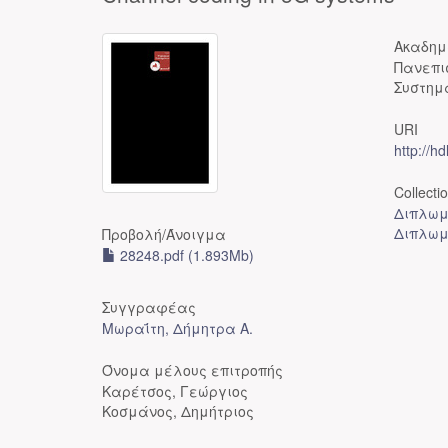
Ακαδημ
Πανεπι
Συστημ
URI
http://h
Collecti
Διπλωμ
Διπλωμ
Προβολή/
Άνοιγμα
28248.pdf (1.893Mb)
Συγγραφέας
Μωραΐτη, Δήμητρα Α.
Όνομα μέλους επιτροπής
Καρέτσος, Γεώργιος
Κοσμάνος, Δημήτριος