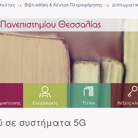
σσαλίας
Βιβλιοθήκη & Κέντρο Πληροφόρησης
Διπλωματικ
μοσίευσης
Συγγραφείς
Τίτλοι
Λέξεις κλ
ύ σε συστήματα 5G