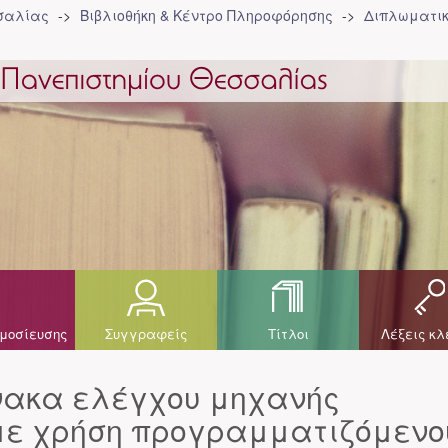
σσαλίας
Βιβλιοθήκη & Κέντρο Πληροφόρησης
Διπλωματικ
μοσίευσης
Συγγραφείς
Τίτλοι
Λέξεις κλ
ίνακα ελέγχου μηχανής
με χρήση προγραμματιζόμενο