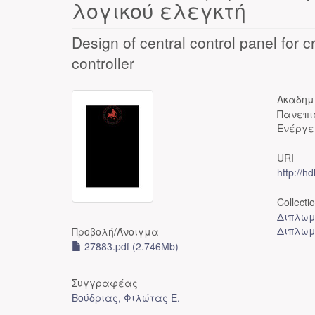
λογικού ελεγκτή
Design of central control panel for
controller
Ακαδημ
Πανεπι
Ενέργε
URI
http://h
Collecti
Διπλωμ
Διπλωμ
Προβολή/
Άνοιγμα
27883.pdf (2.746Mb)
Συγγραφέας
Βούδριας, Φιλώτας Ε.