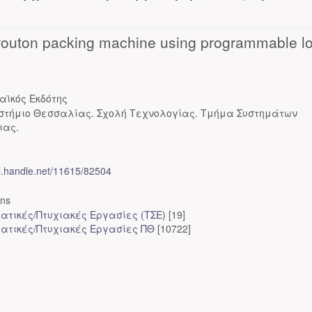
 crouton packing machine using programmable l
αϊκός Εκδότης
στήμιο Θεσσαλίας. Σχολή Τεχνολογίας. Τμήμα Συστημάτων
ιας.
dl.handle.net/11615/82504
ons
ατικές/Πτυχιακές Εργασίες (ΤΣΕ)
[19]
ατικές/Πτυχιακές Εργασίες ΠΘ
[10722]