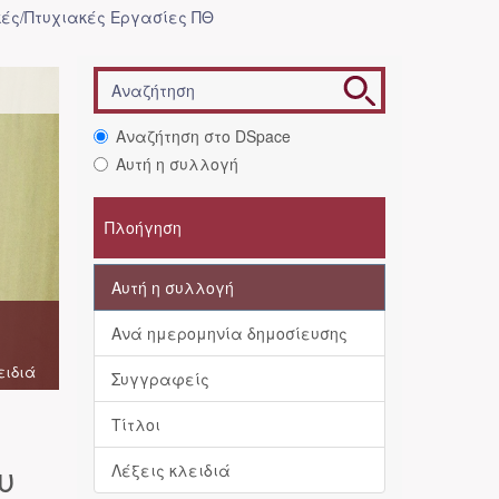
ές/Πτυχιακές Εργασίες ΠΘ
Αναζήτηση στο DSpace
Αυτή η συλλογή
Πλοήγηση
Αυτή η συλλογή
Ανά ημερομηνία δημοσίευσης
ειδιά
Συγγραφείς
Τίτλοι
υ
Λέξεις κλειδιά