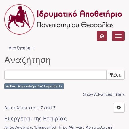
Toggl
navig
Αναζήτηση
Αναζήτηση
Ψάξε
Author: Απροσδιόριστο/Unspecified ×
Show Advanced Filters
Αποτελέσματα 1-7 από 7
Ευεργέται της Εταιρίας
Απροσδιόριστο/Unspecified
(
Η εν Αθήναις Αρχαιολογική