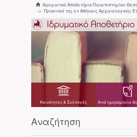
Ιδρυματικό Αποθετήριο Πανεπιστημίου Θε
Πρακτικά της εν Αθήναις Αρχαιολογικής Ε
Κοινότητες & Συλλογές
Ανά ημερομηνία δη
Αναζήτηση