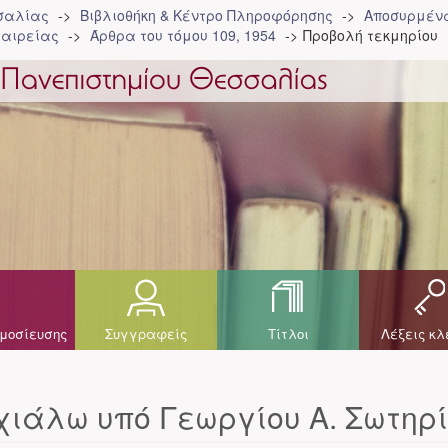
σσαλίας
Βιβλιοθήκη & Κέντρο Πληροφόρησης
Αποσυρμένα
ταιρείας
Άρθρα του τόμου 109, 1954
Προβολή τεκμηρίου
μοσίευσης
Συγγραφείς
Τίτλοι
Λέξεις κλ
ιάλω υπό Γεωργίου Α. Σωτηρ