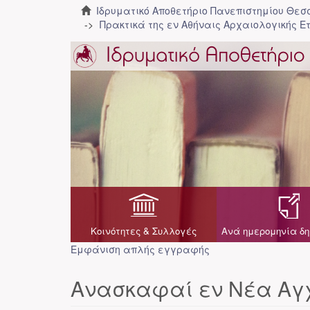
Ιδρυματικό Αποθετήριο Πανεπιστημίου Θε
Πρακτικά της εν Αθήναις Αρχαιολογικής Ε
Κοινότητες & Συλλογές
Ανά ημερομηνία δη
Εμφάνιση απλής εγγραφής
Ανασκαφαί εν Νέα Αγχ