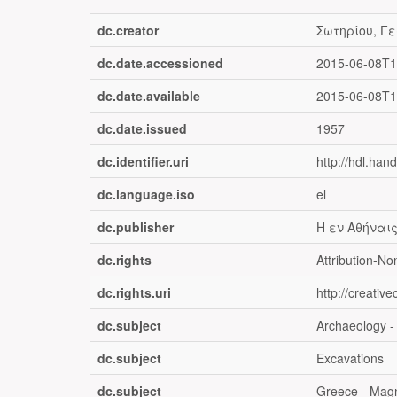
dc.creator
Σωτηρίου, Γε
dc.date.accessioned
2015-06-08T1
dc.date.available
2015-06-08T1
dc.date.issued
1957
dc.identifier.uri
http://hdl.han
dc.language.iso
el
dc.publisher
Η εν Αθήναι
dc.rights
Attribution-N
dc.rights.uri
http://creativ
dc.subject
Archaeology -
dc.subject
Excavations
dc.subject
Greece - Magn