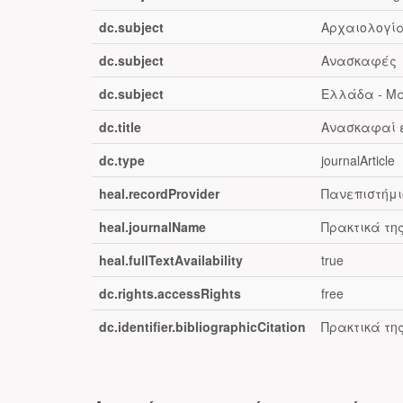
dc.subject
Αρχαιολογί
dc.subject
Ανασκαφές
dc.subject
Ελλάδα - Μα
dc.title
Ανασκαφαί ε
dc.type
journalArticle
heal.recordProvider
Πανεπιστήμι
heal.journalName
Πρακτικά τη
heal.fullTextAvailability
true
dc.rights.accessRights
free
dc.identifier.bibliographicCitation
Πρακτικά της