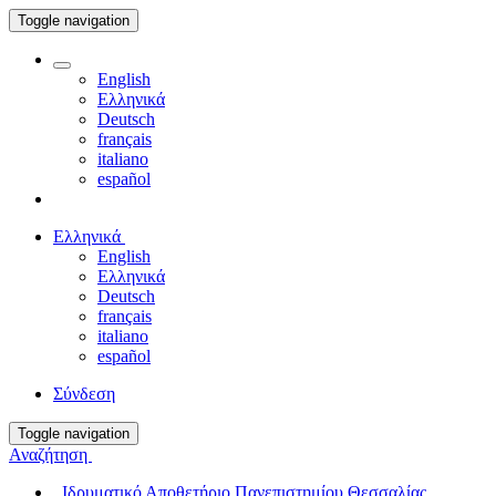
Toggle navigation
English
Ελληνικά
Deutsch
français
italiano
español
Ελληνικά
English
Ελληνικά
Deutsch
français
italiano
español
Σύνδεση
Toggle navigation
Αναζήτηση
Ιδρυματικό Αποθετήριο Πανεπιστημίου Θεσσαλίας