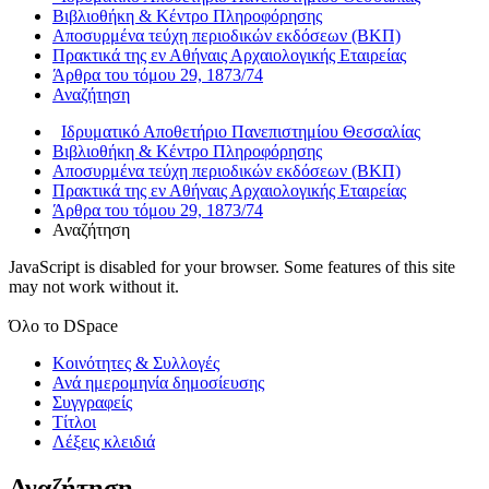
Βιβλιοθήκη & Κέντρο Πληροφόρησης
Αποσυρμένα τεύχη περιοδικών εκδόσεων (ΒΚΠ)
Πρακτικά της εν Αθήναις Αρχαιολογικής Εταιρείας
Άρθρα του τόμου 29, 1873/74
Αναζήτηση
Ιδρυματικό Αποθετήριο Πανεπιστημίου Θεσσαλίας
Βιβλιοθήκη & Κέντρο Πληροφόρησης
Αποσυρμένα τεύχη περιοδικών εκδόσεων (ΒΚΠ)
Πρακτικά της εν Αθήναις Αρχαιολογικής Εταιρείας
Άρθρα του τόμου 29, 1873/74
Αναζήτηση
JavaScript is disabled for your browser. Some features of this site
may not work without it.
Όλο το DSpace
Κοινότητες & Συλλογές
Ανά ημερομηνία δημοσίευσης
Συγγραφείς
Τίτλοι
Λέξεις κλειδιά
Αναζήτηση