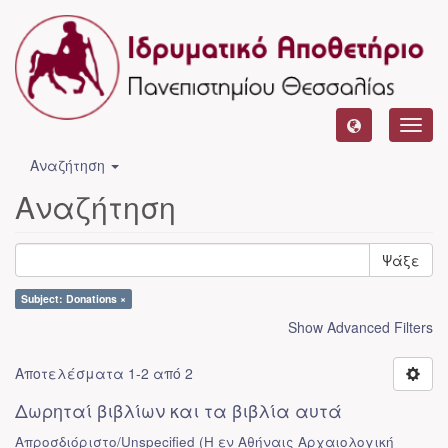
Toggl
navig
Αναζήτηση
Αναζήτηση
Ψάξε
Subject: Donations ×
Show Advanced Filters
Αποτελέσματα 1-2 από 2
Δωρηταί βιβλίων και τα βιβλία αυτά
Απροσδιόριστο/Unspecified
(
Η εν Αθήναις Αρχαιολογική