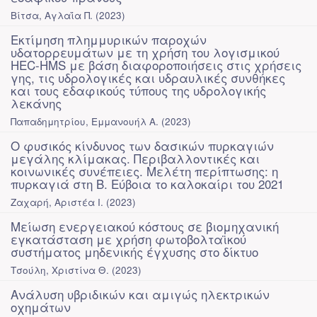
Βίτσα, Αγλαΐα Π.
(
2023
)
Εκτίμηση πλημμυρικών παροχών
υδατορρευμάτων με τη χρήση του λογισμικού
HEC-HMS με βάση διαφοροποιήσεις στις χρήσεις
γης, τις υδρολογικές και υδραυλικές συνθήκες
και τους εδαφικούς τύπους της υδρολογικής
λεκάνης
Παπαδημητρίου, Εμμανουήλ Α.
(
2023
)
Ο φυσικός κίνδυνος των δασικών πυρκαγιών
μεγάλης κλίμακας. Περιβαλλοντικές και
κοινωνικές συνέπειες. Μελέτη περίπτωσης: η
πυρκαγιά στη Β. Εύβοια το καλοκαίρι του 2021
Ζαχαρή, Αριστέα Ι.
(
2023
)
Μείωση ενεργειακού κόστους σε βιομηχανική
εγκατάσταση με χρήση φωτοβολταϊκού
συστήματος μηδενικής έγχυσης στο δίκτυο
Τσούλη, Χριστίνα Θ.
(
2023
)
Ανάλυση υβριδικών και αμιγώς ηλεκτρικών
οχημάτων