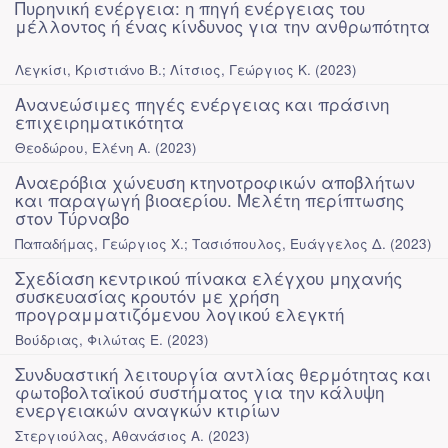
Πυρηνική ενέργεια: η πηγή ενέργειας του
μέλλοντος ή ένας κίνδυνος για την ανθρωπότητα
Λεγκίσι, Κριστιάνο Β.
;
Λίτσιος, Γεώργιος Κ.
(
2023
)
Ανανεώσιμες πηγές ενέργειας και πράσινη
επιχειρηματικότητα
Θεοδώρου, Ελένη Α.
(
2023
)
Αναερόβια χώνευση κτηνοτροφικών αποβλήτων
και παραγωγή βιοαερίου. Μελέτη περίπτωσης
στον Τύρναβο
Παπαδήμας, Γεώργιος Χ.
;
Τασιόπουλος, Ευάγγελος Δ.
(
2023
)
Σχεδίαση κεντρικού πίνακα ελέγχου μηχανής
συσκευασίας κρουτόν με χρήση
προγραμματιζόμενου λογικού ελεγκτή
Βούδριας, Φιλώτας Ε.
(
2023
)
Συνδυαστική λειτουργία αντλίας θερμότητας και
φωτοβολταϊκού συστήματος για την κάλυψη
ενεργειακών αναγκών κτιρίων
Στεργιούλας, Αθανάσιος Α.
(
2023
)