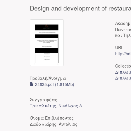
Design and development of restaur
Ακαδημ
Πανεπι
και Τηλ
URI
http://h
Collecti
Διπλωμ
Διπλωμ
Προβολή/
Άνοιγμα
24635.pdf (1.815Mb)
Συγγραφέας
Τρικαλιώτης, Νικόλαος Δ.
Όνομα Επιβλέποντος
Δαδαλιάρης, Αντώνιος