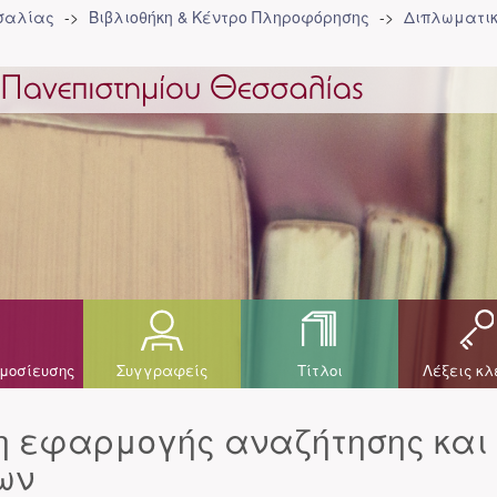
σσαλίας
Βιβλιοθήκη & Κέντρο Πληροφόρησης
Διπλωματικ
μοσίευσης
Συγγραφείς
Τίτλοι
Λέξεις κλ
η εφαρμογής αναζήτησης και
ων