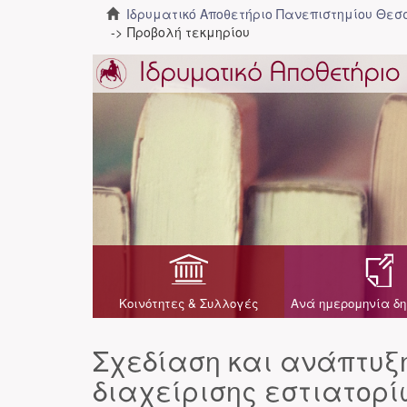
Ιδρυματικό Αποθετήριο Πανεπιστημίου Θε
Προβολή τεκμηρίου
Κοινότητες & Συλλογές
Ανά ημερομηνία δη
Σχεδίαση και ανάπτυξ
διαχείρισης εστιατορί