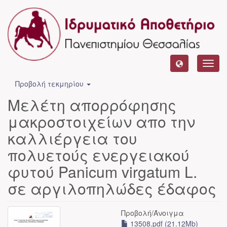
Toggl
navig
Προβολή τεκμηρίου
Μελέτη απορρόφησης
μακροστοιχείων απο την
καλλιέργεια του
πολυετούς ενεργειακού
φυτού Panicum virgatum L.
σε αργιλοπηλώδες έδαφος
Προβολή/
Άνοιγμα
13508.pdf (21.12Mb)