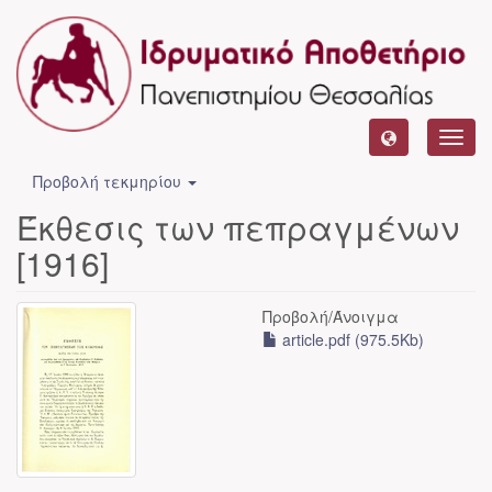
Toggl
navig
Προβολή τεκμηρίου
Έκθεσις των πεπραγμένων
[1916]
Προβολή/
Άνοιγμα
article.pdf (975.5Kb)