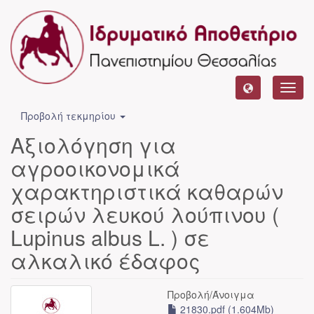
Toggl
navig
Προβολή τεκμηρίου
Αξιολόγηση για
αγροοικονομικά
χαρακτηριστικά καθαρών
σειρών λευκού λούπινου (
Lupinus albus L. ) σε
αλκαλικό έδαφος
Προβολή/
Άνοιγμα
21830.pdf (1.604Mb)