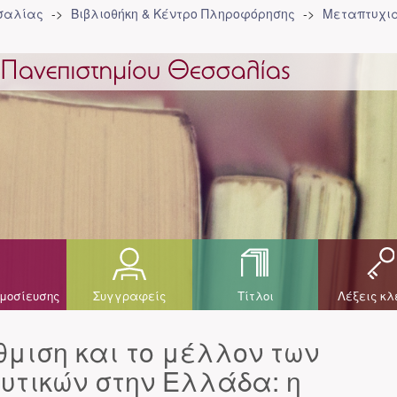
σσαλίας
Βιβλιοθήκη & Κέντρο Πληροφόρησης
Μεταπτυχια
μοσίευσης
Συγγραφείς
Τίτλοι
Λέξεις κλ
μιση και το μέλλον των
τικών στην Ελλάδα: η