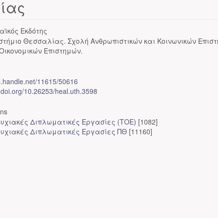
σίας
αϊκός Εκδότης
στήμιο Θεσσαλίας. Σχολή Ανθρωπιστικών και Κοινωνικών Επισ
Οικονομικών Επιστημών.
dl.handle.net/11615/50616
x.doi.org/10.26253/heal.uth.3598
ons
υχιακές Διπλωματικές Εργασίες (ΤΟΕ)
[1082]
υχιακές Διπλωματικές Εργασίες ΠΘ
[11160]