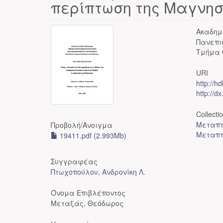
περίπτωση της Μαγνη
Ακαδημ
Πανεπι
Τμήμα 
URI
http://h
http://d
Collecti
Μεταπτ
Προβολή/
Άνοιγμα
Μεταπτ
19411.pdf (2.993Mb)
Συγγραφέας
Πτωχοπούλου, Ανδρονίκη Λ.
Όνομα Επιβλέποντος
Μεταξάς, Θεόδωρος