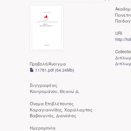
Ακαδημ
Πανεπι
Παιδαγ
URI
http://h
Collecti
Διπλωμ
Διπλωμ
Προβολή/
Άνοιγμα
11781.pdf (64.24Mb)
Συγγραφέας
Κουτρομάνου, Θεανώ Δ.
Όνομα Επιβλέποντος
Καραγιαννίδης, Χαράλαμπος
Βαβουγυιός, Διονύσιος
Ημερομηνία