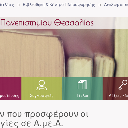
σσαλίας
Βιβλιοθήκη & Κέντρο Πληροφόρησης
Διπλωματικ
μοσίευσης
Συγγραφείς
Τίτλοι
Λέξεις κλ
ν που προσφέρουν οι
γίες σε Α.με.Α.