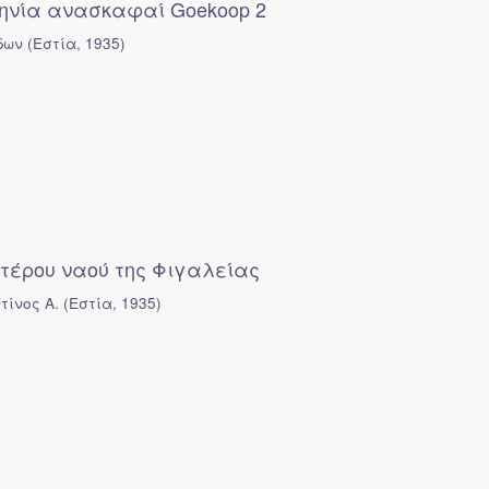
ηνία ανασκαφαί Goekoop 2
δων
(
Εστία
,
1935
)
οτέρου ναού της Φιγαλείας
τίνος Α.
(
Εστία
,
1935
)