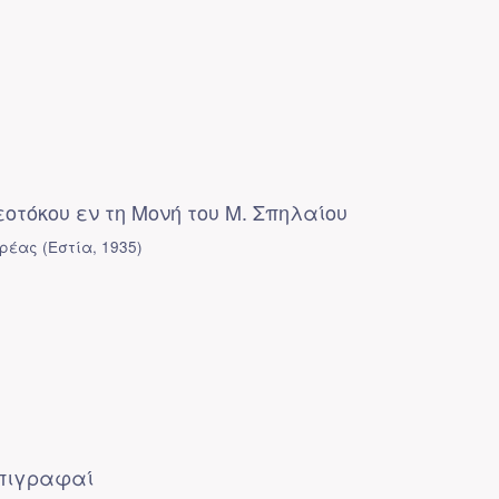
εοτόκου εν τη Μονή του Μ. Σπηλαίου
δρέας
(
Εστία
,
1935
)
πιγραφαί