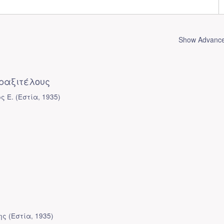
Show Advanced
Πραξιτέλους
ς Ε.
(
Εστία
,
1935
)
ης
(
Εστία
,
1935
)