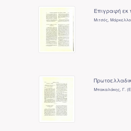
Επιγραφή εκ τ
Μιτσός, Μάρκελλ
Πρωτοελλαδικ
Μπακαλάκης, Γ.
(
Ε