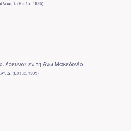
όλαος Ι.
(
Εστία
,
1935
)
ι έρευναι εν τη Άνω Μακεδονία
ντ. Δ.
(
Εστία
,
1935
)