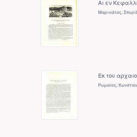
Αι εν Κεφαλλ
Μαρινάτος, Σπυρί
Εκ του αρχαι
Ρωμαίος, Κωνσταν