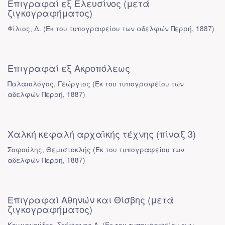
Επιγραφαί εξ Ελευσίνος (μετά
ζιγκογραφήματος)
Φίλιος, Δ.
(
Εκ του τυπογραφείου των αδελφών Περρή
,
1887
)
Επιγραφαί εξ Ακροπόλεως
Παλαιολόγος, Γεώργιος
(
Εκ του τυπογραφείου των
αδελφών Περρή
,
1887
)
Χαλκή κεφαλή αρχαϊκής τέχνης (πίναξ 3)
Σοφούλης, Θεμιστοκλής
(
Εκ του τυπογραφείου των
αδελφών Περρή
,
1887
)
Επιγραφαί Αθηνών και Θίσβης (μετά
ζιγκογραφήματος)
Κουμανούδης, Στέφανος Α.
(
Εκ του τυπογραφείου των