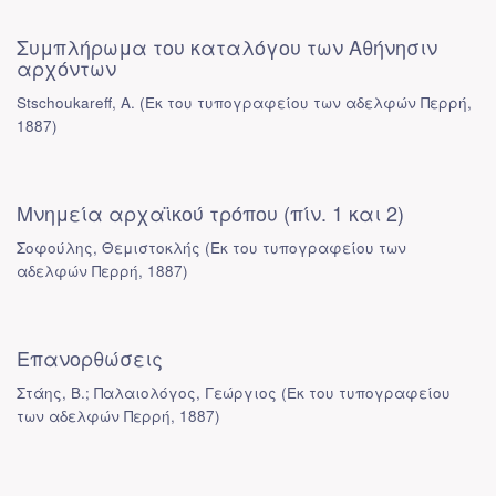
Συμπλήρωμα του καταλόγου των Αθήνησιν
αρχόντων
Stschoukareff, A.
(
Εκ του τυπογραφείου των αδελφών Περρή
,
1887
)
Μνημεία αρχαϊκού τρόπου (πίν. 1 και 2)
Σοφούλης, Θεμιστοκλής
(
Εκ του τυπογραφείου των
αδελφών Περρή
,
1887
)
Επανορθώσεις
Στάης, Β.; Παλαιολόγος, Γεώργιος
(
Εκ του τυπογραφείου
των αδελφών Περρή
,
1887
)