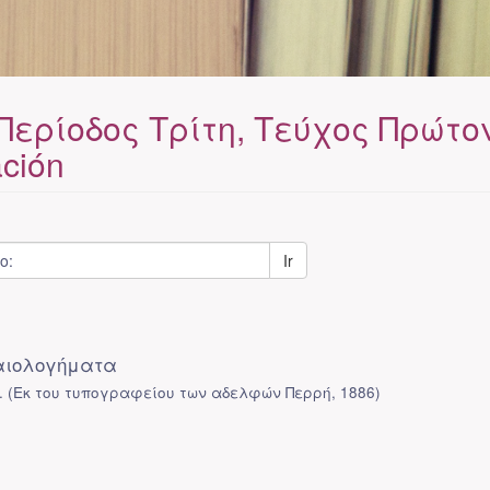
 Περίοδος Τρίτη, Τεύχος Πρώτο
ación
Ir
αιολογήματα
.
(
Εκ του τυπογραφείου των αδελφών Περρή
,
1886
)