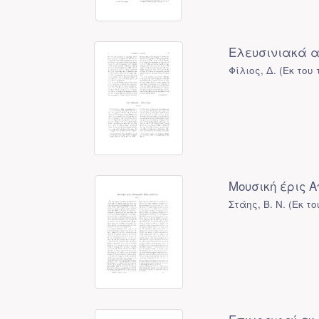
Ελευσινιακά α
Φίλιος, Δ.
(
Εκ του
Μουσική έρις 
Στάης, Β. Ν.
(
Εκ τ