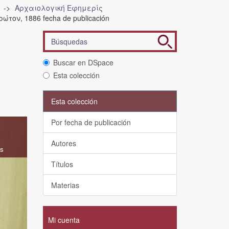
Αρχαιολογική Εφημερίς
ώτον, 1886 fecha de publicación
Buscar en DSpace
Esta colección
Esta colección
Por fecha de publicación
Autores
as
Títulos
Materias
Mi cuenta