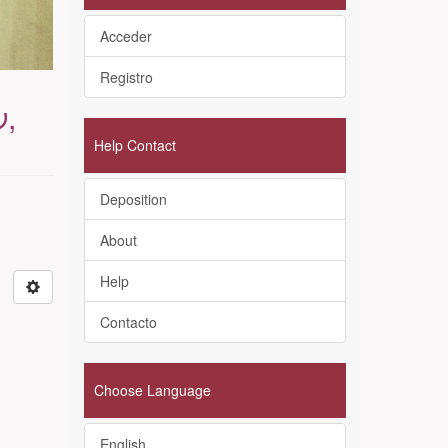
Acceder
Registro
ν,
Help Contact
Deposition
About
Help
Contacto
Choose Language
English