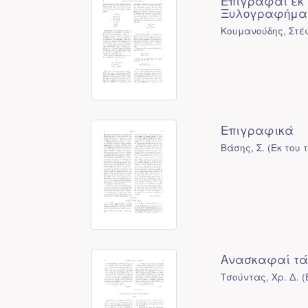
Επιγραφαί εκ 
Ξυλογραφήματ
Κουμανούδης, Στέ
Επιγραφικά
Βάσης, Σ.
(
Εκ του
Ανασκαφαί τάφ
Τσούντας, Χρ. Δ.
(