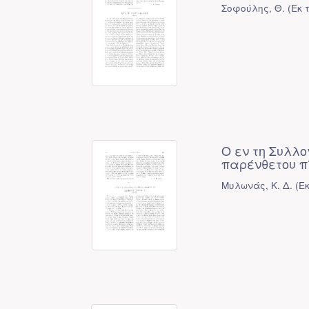
Σοφούλης, Θ.
(
Εκ 
Ο εν τη Συλλ
παρένθετου π
Μυλωνάς, Κ. Δ.
(
Ε