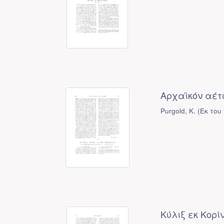
Αρχαϊκόν αέτ
Purgold, K.
(
Εκ του
Κύλιξ εκ Κορί