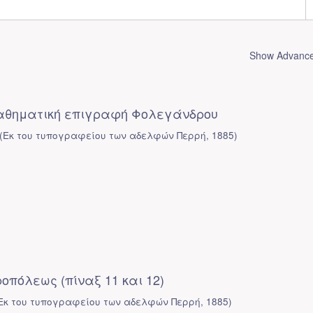
Show Advanced
αθηματική επιγραφή Φολεγάνδρου
(
Εκ του τυπογραφείου των αδελφών Περρή
,
1885
)
οπόλεως (πίναξ 11 και 12)
Εκ του τυπογραφείου των αδελφών Περρή
,
1885
)