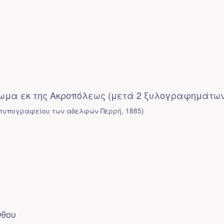
ωμα εκ της Ακροπόλεως (μετά 2 ξυλογραφημάτων
 τυπογραφείου των αδελφών Περρή
,
1885
)
νθου