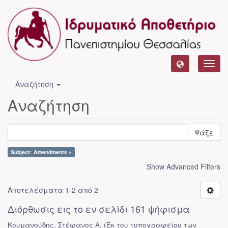
Toggl
navig
Αναζήτηση
Αναζήτηση
Ψάξε
Subject: Amendments ×
Show Advanced Filters
Αποτελέσματα 1-2 από 2
Διόρθωσις εις το εν σελίδι 161 ψήφισμα
Κουμανούδης, Στέφανος Α.
(
Εκ του τυπογραφείου των