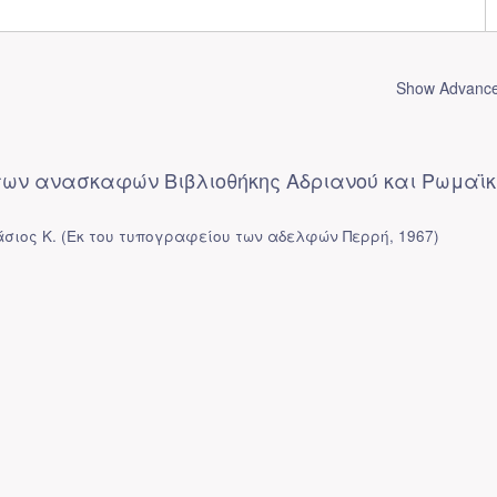
Show Advanced
 των ανασκαφών Βιβλιοθήκης Αδριανού και Ρωμαϊκ
σιος Κ.
(
Εκ του τυπογραφείου των αδελφών Περρή
,
1967
)