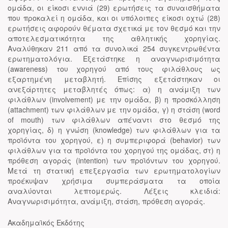
ομάδα, οι είκοσι εννιά (29) ερωτήσεις τα συναισθήματα
που προκαλεί η ομάδα, και οι υπόλοιπες είκοσι οχτώ (28)
ερωτήσεις αφορούν θέματα σχετικά με τον θεσμό και την
αποτελεσματικότητα της αθλητικής χορηγίας.
Αναλύθηκαν 211 από τα συνολικά 254 συγκεντρωθέντα
ερωτηματολόγια. Εξετάστηκε η αναγνωρισιμότητα
(awareness) του χορηγού από τους φιλάθλους ως
εξαρτημένη μεταβλητή. Επίσης εξετάστηκαν οι
ανεξάρτητες μεταβλητές όπως: α) η ανάμιξη των
φιλάθλων (involvement) με την ομάδα, β) η προσκόλληση
(attachment) των φιλάθλων με την ομάδα, γ) η στάση (word
of mouth) των φιλάθλων απέναντι στο θεσμό της
χορηγίας, δ) η γνώση (knowledge) των φιλάθλων για τα
προϊόντα του χορηγού, ε) η συμπεριφορά (behavior) των
φιλάθλων για τα προϊόντα του χορηγού της ομάδας, στ) η
πρόθεση αγοράς (intention) των προϊόντων του χορηγού.
Μετά τη στατική επεξεργασία των ερωτηματολογίων
προέκυψαν χρήσιμα συμπεράσματα τα οποία
αναλύονται λεπτομερώς. Λέξεις κλειδιά:
Αναγνωρισιμότητα, ανάμιξη, στάση, πρόθεση αγοράς.
Ακαδημαϊκός Εκδότης