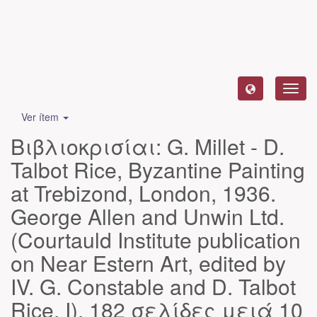
Camb
naveg
Ver ítem
Βιβλιοκρισίαι: G. Millet - D.
Talbot Rice, Byzantine Painting
at Trebizond, London, 1936.
George Allen and Unwin Ltd.
(Courtauld Institute publication
on Near Estern Art, edited by
IV. G. Constable and D. Talbot
Rice, I). 182 σελίδες μειά 10