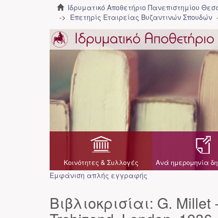
Ιδρυματικό Αποθετήριο Πανεπιστημίου Θε
Επετηρίς Εταιρείας Βυζαντινών Σπουδών
Κοινότητες & Συλλογές
Ανά ημερομηνία δη
Εμφάνιση απλής εγγραφής
Βιβλιοκρισίαι: G. Millet -