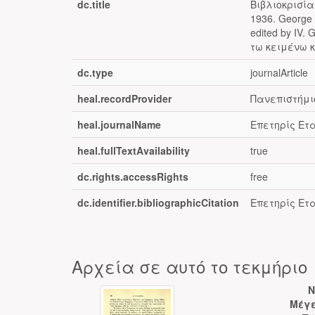
dc.title
Βιβλιοκρισίαι:
1936. George A
edited by IV.
τω κειμένω 
dc.type
journalArticle
heal.recordProvider
Πανεπιστήμι
heal.journalName
Επετηρίς Ετ
heal.fullTextAvailability
true
dc.rights.accessRights
free
dc.identifier.bibliographicCitation
Επετηρίς Ετα
Αρχεία σε αυτό το τεκμήριο
N
Μέγε