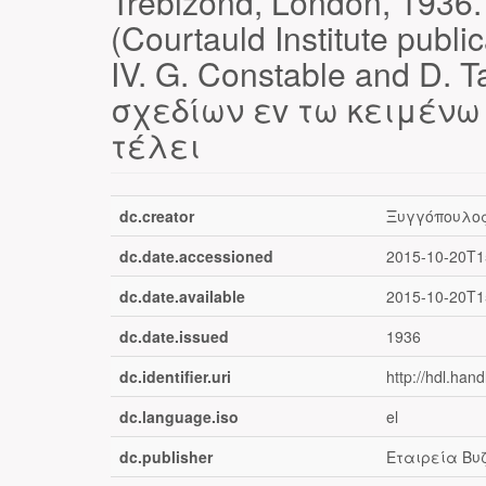
Trebizond, London, 1936.
(Courtauld Institute publi
IV. G. Constable and D. T
σχεδίων εv τω κειμένω
τέλει
dc.creator
Ξυγγόπουλος
dc.date.accessioned
2015-10-20T1
dc.date.available
2015-10-20T1
dc.date.issued
1936
dc.identifier.uri
http://hdl.han
dc.language.iso
el
dc.publisher
Εταιρεία Βυ