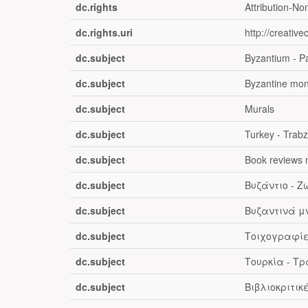
dc.rights
Attribution-No
dc.rights.uri
http://creativ
dc.subject
Byzantium - Pa
dc.subject
Byzantine mo
dc.subject
Murals
dc.subject
Turkey - Trab
dc.subject
Book reviews 
dc.subject
Βυζάντιο - 
dc.subject
Βυζαντινά μ
dc.subject
Τοιχογραφί
dc.subject
Τουρκία - Τ
dc.subject
Βιβλιοκριτικ