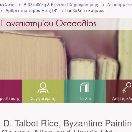
σσαλίας
Βιβλιοθήκη & Κέντρο Πληροφόρησης
Αποσυρμένα
Άρθρα του τόμου Έτος ΙΒ'
Προβολή τεκμηρίου
μοσίευσης
Συγγραφείς
Τίτλοι
Λέξεις κλ
 D. Talbot Rice, Byzantine Paintin