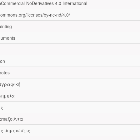
nCommercial-NoDerivatives 4.0 International
ecommons.org/licenses/by-nc-nd/4.0/
inting
numents
zon
notes
Ζωγραφική
νημεία
ες
ραπεζούντα
ές σημειώσεις