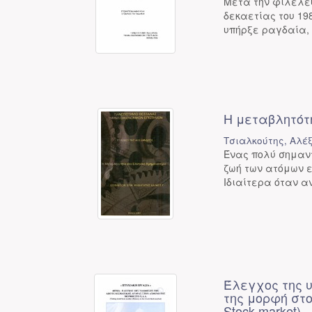
Μετά την φιλελευ
δεκαετίας του 1
υπήρξε ραγδαία, 
Η μεταβλητότ
Τσιαλκούτης, Αλέ
Ένας πολύ σημαντ
ζωή των ατόμων 
Ιδιαίτερα όταν α
Έλεγχος της 
της μορφή στο Χ
Stock market)