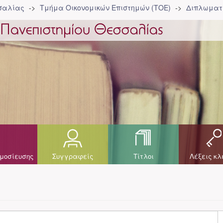
σσαλίας
Τμήμα Οικονομικών Επιστημών (ΤΟΕ)
Διπλωματι
μοσίευσης
Συγγραφείς
Τίτλοι
Λέξεις κλ