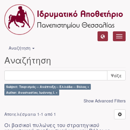
Toggl
navig
Αναζήτηση
Αναζήτηση
Ψάξε
Subject: Τουρισμός -- Ανάπτυξη -- Ελλάδα -- Βόλος ×
Author: Αναστασίου, Ιωάννης Ι. ×
Show Advanced Filters
Αποτελέσματα 1-1 από 1
Οι βασικοί πυλώνες του στρατηγικού