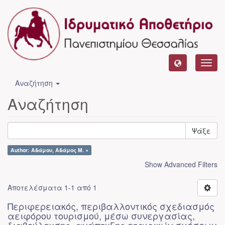
Toggl
navig
Αναζήτηση
Αναζήτηση
Ψάξε
Author: Αδάμου, Αδάμος Μ. ×
Show Advanced Filters
Αποτελέσματα 1-1 από 1
Περιφερειακός, περιβαλλοντικός σχεδιασμός
αειφόρου τουρισμού, μέσω συνεργασίας,