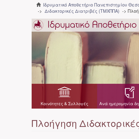
Ιδρυματικό Αποθετήριο Πανεπιστημίου Θε
Διδακτορικές Διατριβές (ΤΜΧΠΠΑ)
Πλοή
Κοινότητες & Συλλογές
Ανά ημερομηνία δη
Πλοήγηση Διδακτορικέ