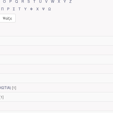
O
P
Q
R
S
T
U
V
W
X
Y
Z
Π
Ρ
Σ
Τ
Υ
Φ
Χ
Ψ
Ω
Ψάξε
ΙΩΤΙΑ)
[1]
[1]