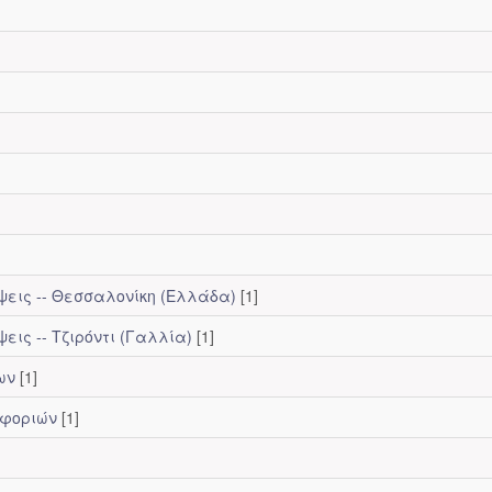
ψεις -- Θεσσαλονίκη (Ελλάδα)
[1]
εις -- Τζιρόντι (Γαλλία)
[1]
ων
[1]
οφοριών
[1]