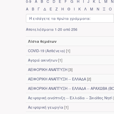
0-9
A
B
C
D
E
F
G
H
I
J
K
L
M
N
Α
Β
Γ
Δ
Ε
Ζ
Η
Θ
Ι
Κ
Λ
Μ
Ν
Ξ
Ο
Αποτελέσματα 1-20 από 256
Λίστα θεμάτων
COVID-19 (Ασθένεια)
[1]
Αγορά ακινήτων
[1]
ΑΕΙΦΟΡΙΚΗ ΑΝΑΠΤΥΞΗ
[3]
ΑΕΙΦΟΡΙΚΗ ΑΝΑΠΤΥΞΗ -- ΕΛΛΑΔΑ
[2]
ΑΕΙΦΟΡΙΚΗ ΑΝΑΠΤΥΞΗ -- ΕΛΛΑΔΑ -- ΑΡΑΧΩΒΑ (ΒΟ
Αειφορική ανάπτυξη -- Ελλάδα -- Σκιάθος Νησί
Αειφορική γεωργία
[1]