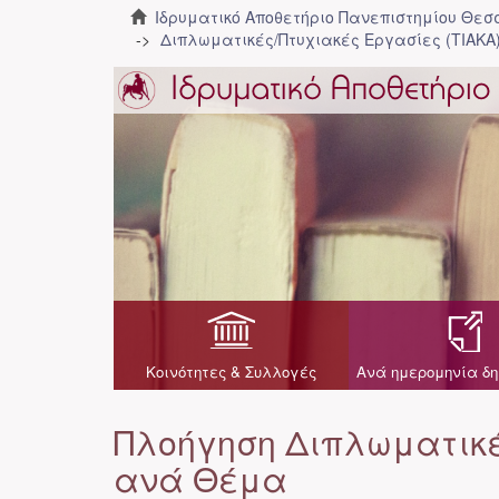
Ιδρυματικό Αποθετήριο Πανεπιστημίου Θε
Διπλωματικές/Πτυχιακές Εργασίες (ΤΙΑΚΑ
Κοινότητες & Συλλογές
Ανά ημερομηνία δη
Πλοήγηση Διπλωματικέ
ανά Θέμα