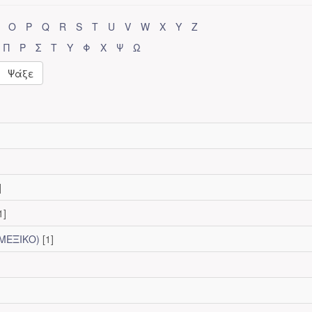
O
P
Q
R
S
T
U
V
W
X
Y
Z
Π
Ρ
Σ
Τ
Υ
Φ
Χ
Ψ
Ω
Ψάξε
]
1]
(ΜΕΞΙΚΟ)
[1]