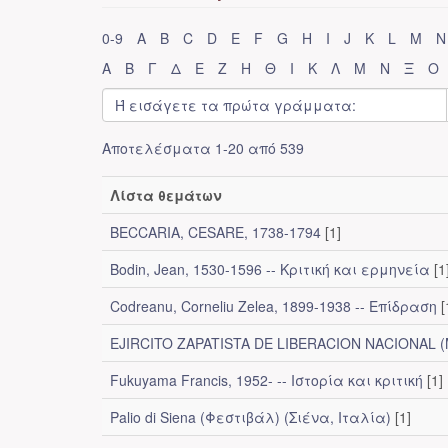
0-9
A
B
C
D
E
F
G
H
I
J
K
L
M
N
Α
Β
Γ
Δ
Ε
Ζ
Η
Θ
Ι
Κ
Λ
Μ
Ν
Ξ
Ο
Αποτελέσματα 1-20 από 539
Λίστα θεμάτων
BECCARIA, CESARE, 1738-1794
[1]
Bodin, Jean, 1530-1596 -- Κριτική και ερμηνεία
[1
Codreanu, Corneliu Zelea, 1899-1938 -- Επίδραση
[
EJIRCITO ZAPATISTA DE LIBERACION NACIONAL 
Fukuyama Francis, 1952- -- Ιστορία και κριτική
[1]
Palio di Siena (Φεστιβάλ) (Σιένα, Ιταλία)
[1]