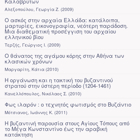
Καλαβρύτων
Αλεξοπούλου, Γεωργία Ζ.
(
2009
)
Ο ασκός στην αρχαία Ελλάδα: κατάλοιπα,
μαρτυρίες, εικονογραφία, νεότερη παράδοση.
Μια διαθεματική προσέγγιση του αρχαίου
ελληνικού βίου
Τερζής, Γεώργιος Ι.
(
2009
)
Ο θάνατος της αγάμου κόρης στην Αθήνα των
κλασικών χρόνων
Μαργαρίτη, Κάτια
(
2010
)
Η οργάνωση και η τακτική του βυζαντινού
στρατού στην ύστερη περίοδο (1204-1461)
Κανελλόπουλος, Νικόλαος Σ.
(
2010
)
Φως ιλαρόν : ο τεχνητός φωτισμός στο Βυζάντιο
Μότσιανος, Ιωάννης Κ.
(
2011
)
Η βυζαντινή παρουσία στους Αγίους Τόπους από
το Μέγα Κωνσταντίνο έως την αραβική
κατάκτηση