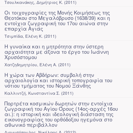
Τσουλκανάκης, Δημήτριος Κ.
(
2011
)
Οι τοιχογραφίες της Μονής Κοιμήσεως της
Θεοτόκου στο Μεγαλόβρυσο (1638/39) και η
εντοίχια ζωγραφική του 17ου αιώνα στην
επαρχία Αγιάς
Τσιμπίδα, Ελένη Κ.
(
2011
)
Η γυναίκα και η μητρότητα στην ύστερη
αρχαιότητα με άξονα το έργο του Ιωάννη
Χρυσόστομου
Χατζηδημητρίου, Ελένη Α.
(
2011
)
Η χώρα των Αβδήρων: συμβολή στην
αρχαιολογία και ιστορική τοπογραφία του
νότιου τμήματος του Νομού Ξάνθης
Καλλιντζή, Κωνσταντίνα Σ.
(
2011
)
Πορτρέτα κοσμικών δωρητών στην εντοίχια
ζωγραφική του Αγίου Όρους (14ος-αρχές 16ου
αι.): η ιστορική και ιδεολογική διάσταση της
εικονογραφίας του ορθόδοξου ηγεμόνα στο
αθωνικό περιβάλλον
Διονυσόπουλος, Νικόλαος Λ.
(
2012
)