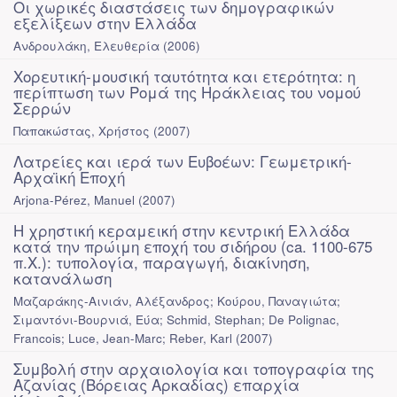
Οι χωρικές διαστάσεις των δημογραφικών
εξελίξεων στην Ελλάδα
Ανδρουλάκη, Ελευθερία
(
2006
)
Χορευτική-μουσική ταυτότητα και ετερότητα: η
περίπτωση των Ρομά της Ηράκλειας του νομού
Σερρών
Παπακώστας, Χρήστος
(
2007
)
Λατρείες και ιερά των Ευβοέων: Γεωμετρική-
Αρχαϊκή Εποχή
Arjona-Pérez, Manuel
(
2007
)
Η χρηστική κεραμεική στην κεντρική Ελλάδα
κατά την πρώιμη εποχή του σιδήρου (ca. 1100-675
π.Χ.): τυπολογία, παραγωγή, διακίνηση,
κατανάλωση
Μαζαράκης-Αινιάν, Αλέξανδρος; Κούρου, Παναγιώτα;
Σιμαντόνι-Βουρνιά, Εύα; Schmid, Stephan; De Polignac,
Francois; Luce, Jean-Marc; Reber, Karl
(
2007
)
Συμβολή στην αρχαιολογία και τοπογραφία της
Αζανίας (Βόρειας Αρκαδίας) επαρχία