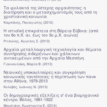
Τα φυλακτά της ύστερης αρχαιότητας: η
διατήρηση και ο μετασχηματισμός τους από τη
χριστιανική κοινωνία
Καμπάνης, Παναγιώτης
(
2012
)
Η ιστιαϊκή επικράτεια στη Βόρεια Εύβοια: (από
τον 8ο π.Χ. αι. έως τον 3ο μ.Χ. αιώνα)
Ριτσώνης, Άγγελος Σ.
(
2013
)
Αρχαία μεταλλουργική τεχνολογία και θέματα
συντήρησης σιδερένιων και χάλκινων
αντικειμένων από την Αρχαία Μεσσήνη
Γιαννουλάκη, Μαρία Β.
(
2013
)
Νεανικές υποκουλτούρες και συγκρότηση
κοινωνικής ταυτότητας: η περίπτωση των πανκ
στην Αθήνα, 1979-2013
Κολοβός, Ιωάννης Ν.
(
2013
)
Οι δημογραφικές εξελίξεις σ' ένα βιομηχανικό
κέντρο: Βόλος, 1881-1922
Μουστάνη, Κωνσταντία Ε.
(
2014
)