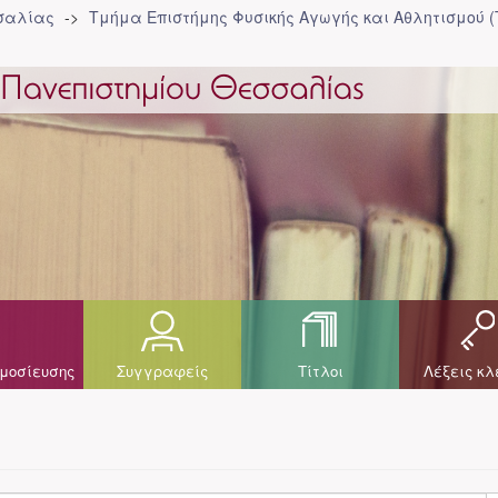
σσαλίας
Τμήμα Επιστήμης Φυσικής Αγωγής και Αθλητισμού 
μοσίευσης
Συγγραφείς
Τίτλοι
Λέξεις κλ