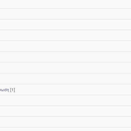
άνωση
[1]