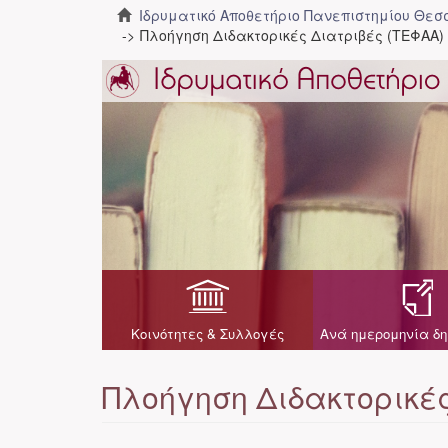
Ιδρυματικό Αποθετήριο Πανεπιστημίου Θε
Πλοήγηση Διδακτορικές Διατριβές (ΤΕΦΑΑ
Κοινότητες & Συλλογές
Ανά ημερομηνία δη
Πλοήγηση Διδακτορικέ