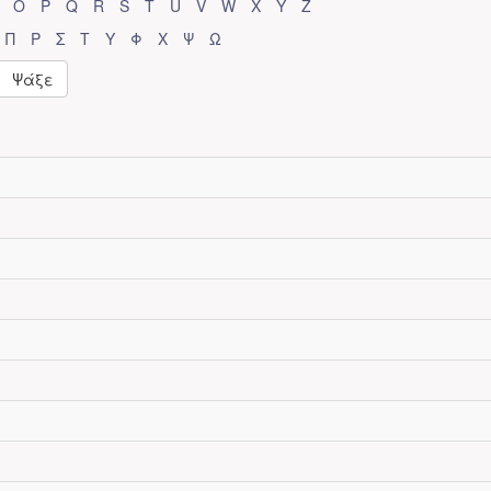
O
P
Q
R
S
T
U
V
W
X
Y
Z
Π
Ρ
Σ
Τ
Υ
Φ
Χ
Ψ
Ω
Ψάξε