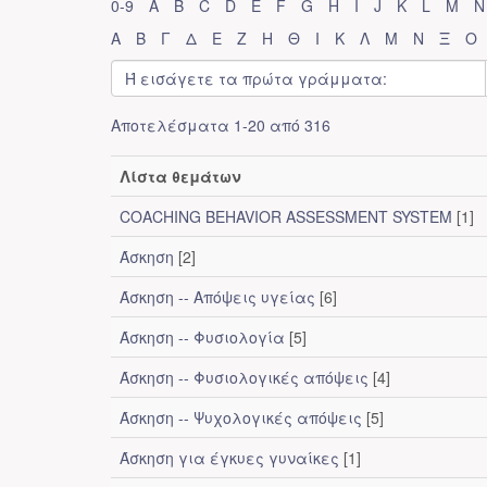
0-9
A
B
C
D
E
F
G
H
I
J
K
L
M
N
Α
Β
Γ
Δ
Ε
Ζ
Η
Θ
Ι
Κ
Λ
Μ
Ν
Ξ
Ο
Αποτελέσματα 1-20 από 316
Λίστα θεμάτων
COACHING BEHAVIOR ASSESSMENT SYSTEM
[1]
Άσκηση
[2]
Άσκηση -- Απόψεις υγείας
[6]
Άσκηση -- Φυσιολογία
[5]
Άσκηση -- Φυσιολογικές απόψεις
[4]
Άσκηση -- Ψυχολογικές απόψεις
[5]
Άσκηση για έγκυες γυναίκες
[1]