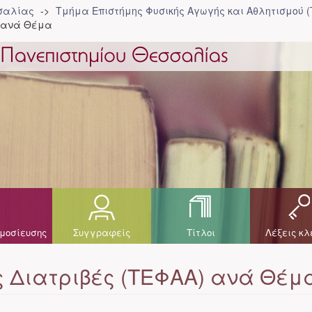
σσαλίας
Τμήμα Επιστήμης Φυσικής Αγωγής και Αθλητισμού 
) ανά Θέμα
μοσίευσης
Συγγραφείς
Τίτλοι
Λέξεις κλ
ς Διατριβές (ΤΕΦΑΑ) ανά Θέμ