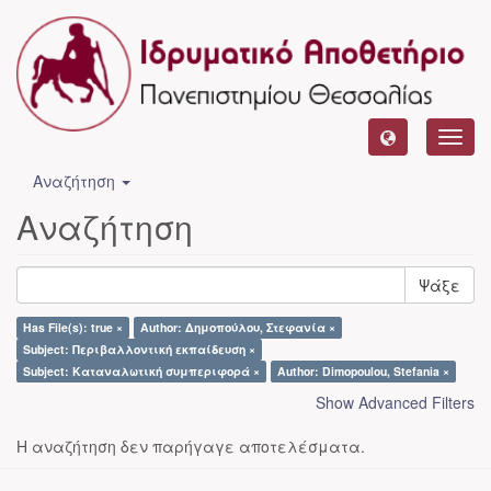
Toggl
navig
Αναζήτηση
Αναζήτηση
Ψάξε
Has File(s): true ×
Author: Δημοπούλου, Στεφανία ×
Subject: Περιβαλλοντική εκπαίδευση ×
Subject: Καταναλωτική συμπεριφορά ×
Author: Dimopoulou, Stefania ×
Show Advanced Filters
Η αναζήτηση δεν παρήγαγε αποτελέσματα.