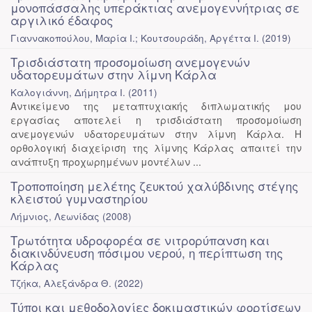
μονοπάσσαλης υπεράκτιας ανεμογεννήτριας σε
αργιλικό έδαφος
Γιαννακοπούλου, Μαρία Ι.; Κουτσουράδη, Αργέττα Ι.
(
2019
)
Τρισδιάστατη προσομοίωση ανεμογενών
υδατορευμάτων στην λίμνη Κάρλα
Καλογιάννη, Δήμητρα Ι.
(
2011
)
Αντικείμενο της μεταπτυχιακής διπλωματικής μου
εργασίας αποτελεί η τρισδιάστατη προσομοίωση
ανεμογενών υδατορευμάτων στην λίμνη Κάρλα. Η
ορθολογική διαχείριση της λίμνης Κάρλας απαιτεί την
ανάπτυξη προχωρημένων μοντέλων ...
Τροποποίηση μελέτης ζευκτού χαλύβδινης στέγης
κλειστού γυμναστηρίου
Λήμνιος, Λεωνίδας
(
2008
)
Τρωτότητα υδροφορέα σε νιτρορύπανση και
διακινδύνευση πόσιμου νερού, η περίπτωση της
Κάρλας
Τζήκα, Αλεξάνδρα Θ.
(
2022
)
Τύποι και μεθοδολογίες δοκιμαστικών φορτίσεων