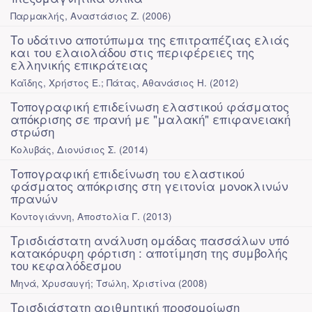
Παρμακλής, Αναστάσιος Ζ.
(
2006
)
Το υδάτινο αποτύπωμα της επιτραπέζιας ελιάς
και του ελαιολάδου στις περιφέρειες της
ελληνικής επικράτειας
Καΐδης, Χρήστος Ε.; Πάτας, Αθανάσιος Η.
(
2012
)
Τοπογραφική επιδείνωση ελαστικού φάσματος
απόκρισης σε πρανή με "μαλακή" επιφανειακή
στρώση
Κολυβάς, Διονύσιος Σ.
(
2014
)
Τοπογραφική επιδείνωση του ελαστικού
φάσματος απόκρισης στη γειτονία μονοκλινών
πρανών
Κοντογιάννη, Αποστολία Γ.
(
2013
)
Τρισδιάστατη ανάλυση ομάδας πασσάλων υπό
κατακόρυφη φόρτιση : αποτίμηση της συμβολής
του κεφαλόδεσμου
Μηνά, Χρυσαυγή; Τσώλη, Χριστίνα
(
2008
)
Τρισδιάστατη αριθμητική προσομοίωση