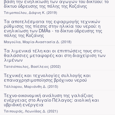
βάση την ενηλικίωση των αγωγών του δικτύου: το
δίκτυο ύδρευσης της πόλης της Κοζάνης
Τσιμοπούλου, Δάφνη Κ.
(
2019
)
Τα αποτελέσματα της εφαρμογής τεχνικών
ρύθμισης της πίεσης στην ηλικία του νερού: η
ενηλικίωση των DMAs - το δίκτυο ύδρευσης της
πόλης της Κοζάνης
Μαγούλα, Μαρία-Αναστασία Δ.
(
2018
)
Τα λιμενικά τέλη και οι επιπτώσεις τους στις
θαλάσσιες μεταφορές και στη διαχείριση των
λιμένων
Τατσιόπουλος, Βασίλειος
(
2002
)
Τεχνικές και τεχνολογίες συλλογής και
επαναχρησιμοποίησης βρόχινου νερού
Τάλλαρου, Μαριάνθη Δ.
(
2015
)
Τεχνο-οικονομική ανάλυση της γαλάζιας
ενέργειας στο Αιγαίο Πέλαγος: αιολική και
υβριδική ενέργεια
Τσιπουράς, Λεωνίδας Δ.
(
2021
)