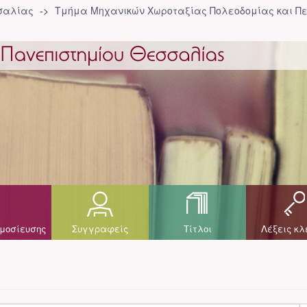
σσαλίας
Τμήμα Μηχανικών Χωροταξίας Πολεοδομίας και Πε
μοσίευσης
Συγγραφείς
Τίτλοι
Λέξεις κλ