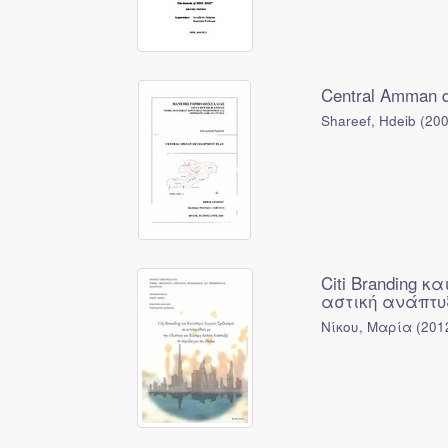
Central Amman d
Shareef, Hdeib
(
20
Citi Branding 
αστική ανάπτυ
Νίκου, Μαρία
(
201