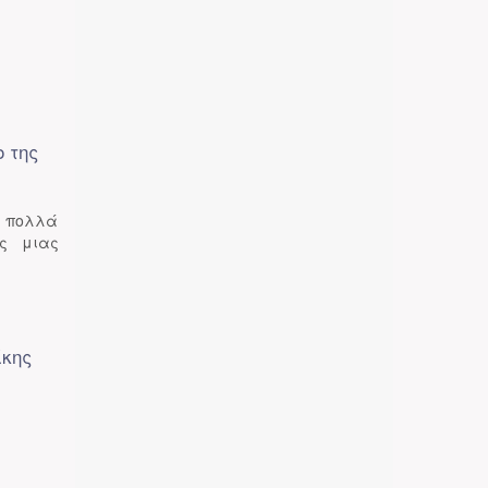
ο της
ε πολλά
ός μιας
ίκης