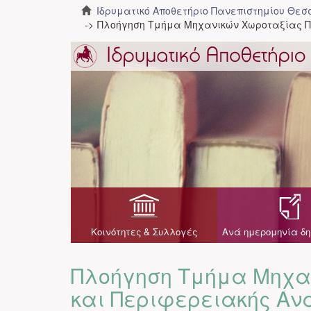
Ιδρυματικό Αποθετήριο Πανεπιστημίου Θε
Πλοήγηση Τμήμα Μηχανικών Χωροταξίας Π
Κοινότητες & Συλλογές
Ανά ημερομηνία δη
Πλοήγηση Τμήμα Μηχα
και Περιφερειακής Αν