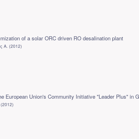
imization of a solar ORC driven RO desalination plant
ς Α.
(
2012
)
the European Union's Community Initiative "Leader Plus" in 
(
2012
)