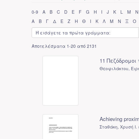
0-9
A
B
C
D
E
F
G
H
I
J
K
L
M
N
Α
Β
Γ
Δ
Ε
Ζ
Η
Θ
Ι
Κ
Λ
Μ
Ν
Ξ
Ο
Αποτελέσματα 1-20 από 2131
11 Πεζόδρομοι 
Θεοφιλάκτου, Ειρ
Achieving proxim
Σταθάκη, Χρυσή Ι.