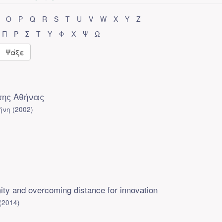
O
P
Q
R
S
T
U
V
W
X
Y
Z
Π
Ρ
Σ
Τ
Υ
Φ
Χ
Ψ
Ω
Ψάξε
της Αθήνας
ήνη
(
2002
)
ity and overcoming distance for innovation
(
2014
)