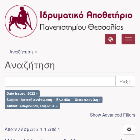
Toggl
navig
Αναζήτηση
Αναζήτηση
Ψάξε
Date issued: 2022 ×
Subject: Αστική ανάπλαση -- Ελλάδα -- Θεσσαλονίκη ×
Author: Ανδρεάδου, Σοφία Θ. ×
Show Advanced Filters
Αποτελέσματα 1-1 από 1