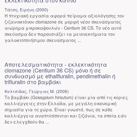
εκλεκτικότητα στον καπνό
Τάτση, Ειρήνη
(
2000
)
Η πτυχιακή εργασία αφορά πείραμα αξιολόγησης του
ζιζανιοκτόνου clomazone σε μορφή νέου σκευάσματος
αιώρημα μικροκαψουλών - Centium 36 CS. Το νέο αυτό
σκεύασμα δεν παρουσιάζει τα μειονεκτήματα του
γαλακτοποιήσιμου σκευάσματος ...
Αποτελεσματικότητα - εκλεκτικότητα
clomazone (Centium 36 CS) μόνο ή σε
συνδυασμό με ethalfluralin, pendimethalin ή
trifluralin στο βαμβάκι
Κολτσίδας, Γεώργιος Μ.
(
2006
)
Το βαμβάκι (Gossypium hirsutum) είναι μία από τις κύριες
καλλιέργειες στην Ελλάδα, με μεγάλη οικονομική
σημασία για τη χώρα. Είναι γνωστό, πως σε κάθε
καλλιέργεια αναπτύσσονται και ζιζάνια, τα οποία εάν
δεν ελεγχθούν θα ...