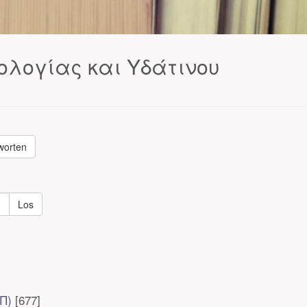
ολογίας και Υδάτινου
worten
Los
Π)
[677]