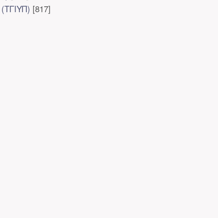
(ΤΓΙΥΠ)
[817]