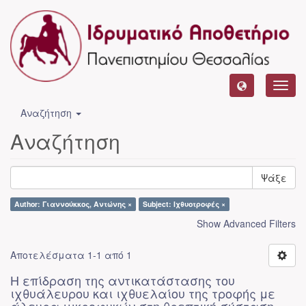
Toggl
navig
Αναζήτηση
Αναζήτηση
Ψάξε
Author: Γιαννούκκος, Αντώνης ×
Subject: Ιχθυοτροφές ×
Show Advanced Filters
Αποτελέσματα 1-1 από 1
Η επίδραση της αντικατάστασης του
ιχθυάλευρου και ιχθυελαίου της τροφής με