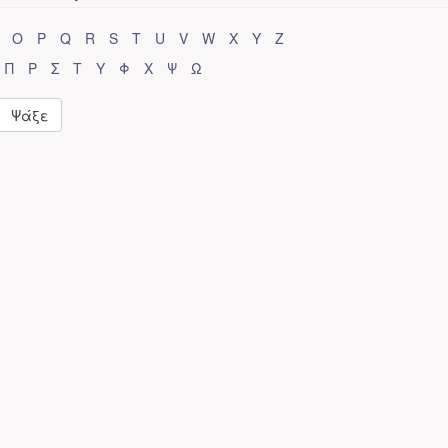
O
P
Q
R
S
T
U
V
W
X
Y
Z
Π
Ρ
Σ
Τ
Υ
Φ
Χ
Ψ
Ω
Ψάξε