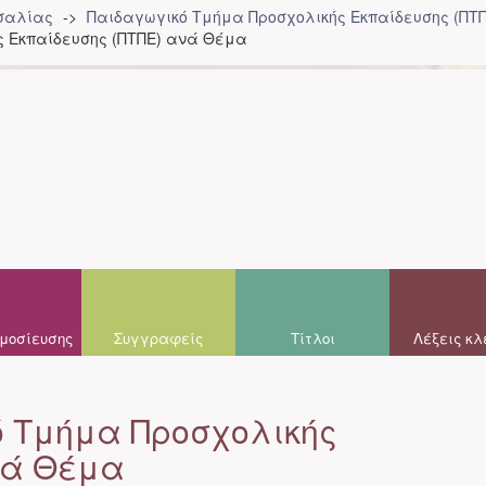
σσαλίας
Παιδαγωγικό Τμήμα Προσχολικής Eκπαίδευσης (ΠΤΠ
ς Eκπαίδευσης (ΠΤΠΕ) ανά Θέμα
μοσίευσης
Συγγραφείς
Τίτλοι
Λέξεις κλ
 Τμήμα Προσχολικής
νά Θέμα