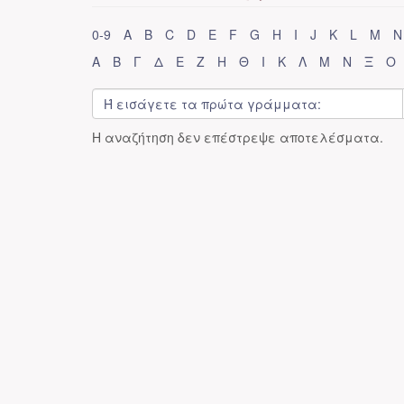
0-9
A
B
C
D
E
F
G
H
I
J
K
L
M
N
Α
Β
Γ
Δ
Ε
Ζ
Η
Θ
Ι
Κ
Λ
Μ
Ν
Ξ
Ο
Η αναζήτηση δεν επέστρεψε αποτελέσματα.