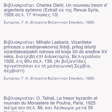
Βιβλιοκρισίαι: Charles Diehl, Un nouveau tresor d’
argenterie syriennc (Extrait εκ της Revue Syria,
1926 σελ. 17 πίνακες 13)
Σωτηρίου, Γ. Α.
(
Εταιρεία Βυζαντινών Σπουδών
,
1926
)
Βιβλιοκρισίαι: Mihailo Laskaris, Vizantiske
princeze u srednjevekovnoj Srbiji, prilog istoriji
vizantiskosrpskih odnosa od kraja XII do sredine XV
veka, διατριβή επί διδακτορία, Βελιγράδιον
1926, εις 80ν σελ. 138. (Αι βυζαντίδες
πριγκίπισσαι εν τή μεσαιωνική Σερβία,
σερβιστί)
Σωτηρίου, Γ. Α.
(
Εταιρεία Βυζαντινών Σπουδών
,
1926
)
Βιβλιοκρισίαι: O. Tafrali, Le tresor byzantin et
roumain du Monastere de Poutna, Paris, 1925
(κείμενον σελ. 86, και Λεύκωμα μετά 55