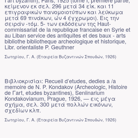
I’art byzantin), Paris, 1925 (tome I, premiere partie,
κείμενον εκ σελ. 296 μετά 34 είκ. και 11
επιγραφικών πανομοιοτύπων και λεύκωμα
μετά 69 πινάκων, ών 4 έγχρωμοι). Εις την
σειράν -τόμ. 5- των εκδόσεων της Haut-
commissariat de la republique francaise en Syrie et
au Liban service des antiquites et des baux - arts
bibliothe bibliotheque archeologique et historique,
Libr. orientaliste P. Geuthner
Σωτηρίου, Γ. Α.
(
Εταιρεία Βυζαντινών Σπουδών
,
1926
)
Βιβλιοκρισίαι: Recueil d’etudes, dedies a /a
memoire de N. P. Kondakov (Archeologic, Histoire
de Γart, etudes byzantines), Seniinarium
Kondakovianum, Prague, 1926, — εις μέγα
σχήμα, σελ. 300 μετά πολλών εικόνων,
σχεδίων κλπ.
Σωτηρίου, Γ. Α.
(
Εταιρεία Βυζαντινών Σπουδών
,
1926
)