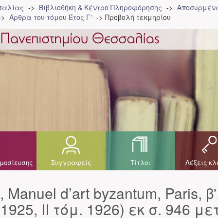
σσαλίας
Βιβλιοθήκη & Κέντρο Πληροφόρησης
Αποσυρμένα
Άρθρα του τόμου Έτος Γ'
Προβολή τεκμηρίου
μοσίευσης
Συγγραφείς
Τίτλοι
Λέξεις κλ
 Manuel d’art byzantum, Paris, β'
1925, II τόμ. 1926) εκ σ. 946 με