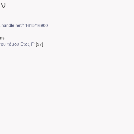
ων
dl.handle.net/11615/16900
ons
ου τόμου Έτος Γ'
[37]