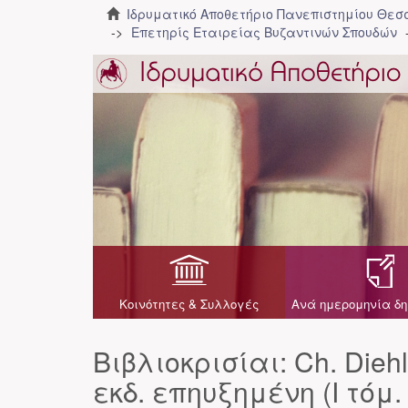
Ιδρυματικό Αποθετήριο Πανεπιστημίου Θε
Επετηρίς Εταιρείας Βυζαντινών Σπουδών
Κοινότητες & Συλλογές
Ανά ημερομηνία δη
Βιβλιοκρισίαι: Ch. Diehl,
εκδ. επηυξημένη (I τόμ. 