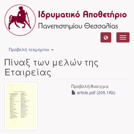
Toggl
navig
Προβολή τεκμηρίου
Πίναξ των μελών της
Εταιρείας
Προβολή/
Άνοιγμα
article.pdf (205.1Kb)