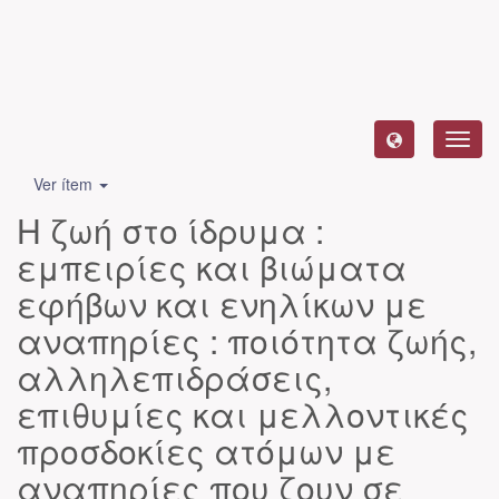
Camb
naveg
Ver ítem
Η ζωή στο ίδρυμα :
εμπειρίες και βιώματα
εφήβων και ενηλίκων με
αναπηρίες : ποιότητα ζωής,
αλληλεπιδράσεις,
επιθυμίες και μελλοντικές
προσδοκίες ατόμων με
αναπηρίες που ζουν σε