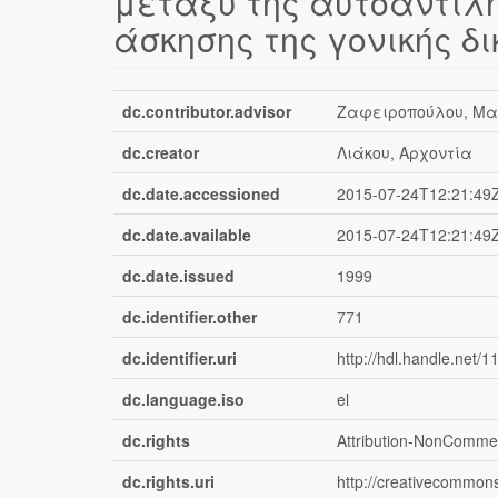
μεταξύ της αυτοαντίλη
άσκησης της γονικής δ
dc.contributor.advisor
Ζαφειροπούλου, Μα
dc.creator
Λιάκου, Αρχοντία
dc.date.accessioned
2015-07-24T12:21:49
dc.date.available
2015-07-24T12:21:49
dc.date.issued
1999
dc.identifier.other
771
dc.identifier.uri
http://hdl.handle.net/
dc.language.iso
el
dc.rights
Attribution-NonCommerc
dc.rights.uri
http://creativecommons