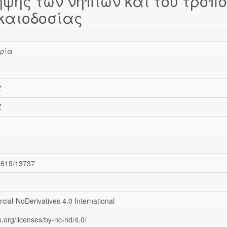
ψης των νηπίων και του τρόπ
ικαιοδοσίας
ρία
Z
Z
11615/13737
ial-NoDerivatives 4.0 International
.org/licenses/by-nc-nd/4.0/