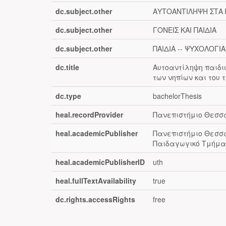
dc.subject.other
ΑΥΤΟΑΝΤΙΛΗΨΗ ΣΤΑ 
dc.subject.other
ΓΟΝΕΙΣ ΚΑΙ ΠΑΙΔΙΑ
dc.subject.other
ΠΑΙΔΙΑ -- ΨΥΧΟΛΟΓΙΑ
dc.title
Αυτοαντίληψη παιδι
των νηπίων και του 
dc.type
bachelorThesis
heal.recordProvider
Πανεπιστήμιο Θεσσα
heal.academicPublisher
Πανεπιστήμιο Θεσσα
Παιδαγωγικό Τμήμα 
heal.academicPublisherID
uth
heal.fullTextAvailability
true
dc.rights.accessRights
free