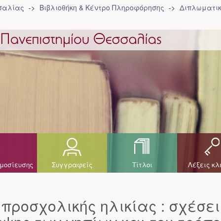
σσαλίας
Βιβλιοθήκη & Κέντρο Πληροφόρησης
Διπλωματικ
μοσίευσης
Συγγραφείς
Τίτλοι
Λέξεις κλ
προσχολικής ηλικίας : σχέσει