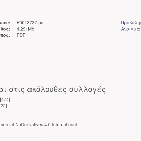
ame:
P0013737.pdf
Προβολή
θος:
4.291Mb
Άνοιγμα
πος:
PDF
αι στις ακόλουθες συλλογές
[474]
22]
ercial-NoDerivatives 4.0 International