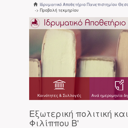
Ιδρυματικό Αποθετήριο Πανεπιστημίου Θε
Προβολή τεκμηρίου
Κοινότητες & Συλλογές
Ανά ημερομηνία δη
Εξωτερική πολιτική κα
Φιλίππου Β'