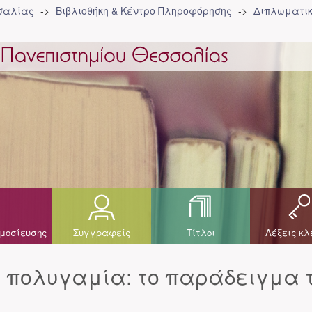
σσαλίας
Βιβλιοθήκη & Κέντρο Πληροφόρησης
Διπλωματικ
μοσίευσης
Συγγραφείς
Τίτλοι
Λέξεις κλ
ι πολυγαμία: το παράδειγμα 