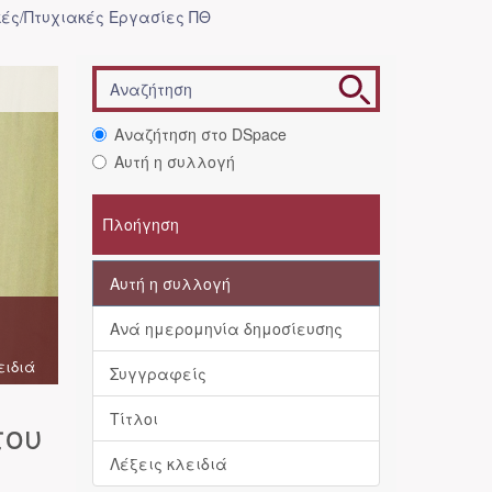
ές/Πτυχιακές Εργασίες ΠΘ
Αναζήτηση στο DSpace
Αυτή η συλλογή
Πλοήγηση
Αυτή η συλλογή
Ανά ημερομηνία δημοσίευσης
ειδιά
Συγγραφείς
Τίτλοι
του
Λέξεις κλειδιά