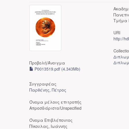
Ακαδημ
Πανεπι
Τμήμα 
URI
http://h
Collecti
Διπλωμ
Διπλωμ
Προβολή/
Άνοιγμα
P0013519.pdf (4.343Mb)
Συγγραφέας
Παρθένης, Πέτρος
Όνομα μέλους επιτροπής
Απροσδιόριστο/Unspecified
Όνομα Επιβλέποντος
Πίκουλας, Ιωάννης