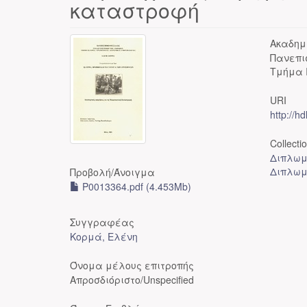
καταστροφή
Ακαδημ
Πανεπι
Τμήμα 
URI
http://h
Collecti
Διπλωμ
Διπλωμ
Προβολή/
Άνοιγμα
P0013364.pdf (4.453Mb)
Συγγραφέας
Κορμά, Ελένη
Όνομα μέλους επιτροπής
Απροσδιόριστο/Unspecified