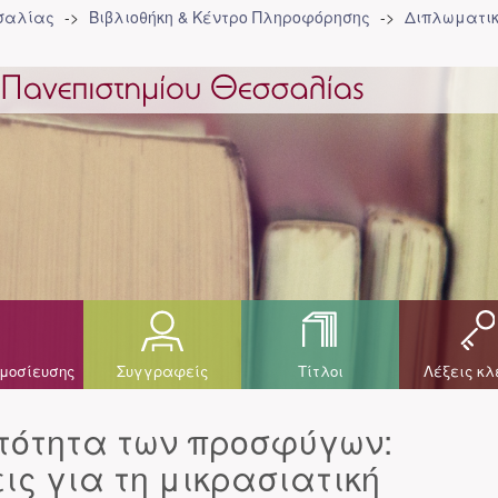
σσαλίας
Βιβλιοθήκη & Κέντρο Πληροφόρησης
Διπλωματικ
μοσίευσης
Συγγραφείς
Τίτλοι
Λέξεις κλ
υτότητα των προσφύγων:
ς για τη μικρασιατική