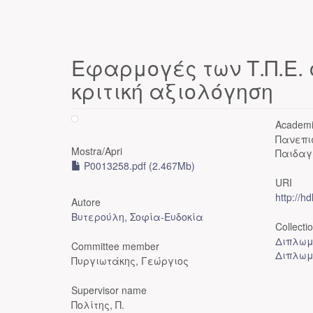
Εφαρμογές των Τ.Π.Ε.
κριτική αξιολόγηση
Academi
Πανεπι
Mostra/
Apri
Παιδαγ
P0013258.pdf (2.467Mb)
URI
http://h
Autore
Βυτερούλη, Σοφία-Ευδοκία
Collecti
Διπλωμ
Committee member
Διπλωμ
Πυργιωτάκης, Γεώργιος
Supervisor name
Πολίτης, Π.