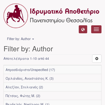
Toggl
navig
Filter by: Author
Filter by: Author
Αποτελέσματα 1-10 από 44
Απροσδιόριστο/Unspecified (17)
Ορλάνδος, Αναστάσιος Κ. (3)
Αλεξίου, Στυλιανός (2)
Πέτσας, Φώτης Μ. (2)
Βερδελής, Νικόλαος Μ. (1)