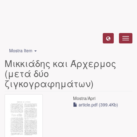
Toggl
navig
Mostra Item
Μικκιάδης και Άρχερμος
(μετά δύο
ζιγκογραφημάτων)
Mostra/
Apri
article.pdf (399.4Kb)